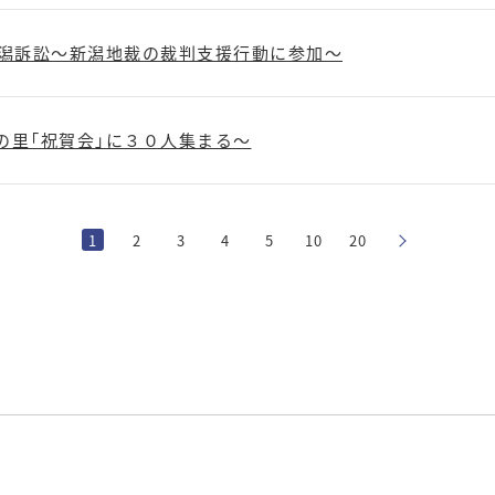
新潟訴訟～新潟地裁の裁判支援行動に参加～
ぎの里「祝賀会」に３０人集まる～
1
2
3
4
5
10
20