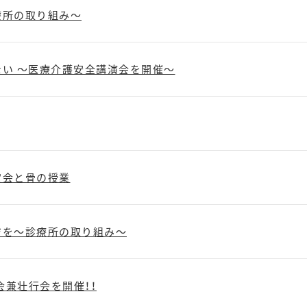
療所の取り組み～
い ～医療介護安全講演会を開催～
定会と骨の授業
ジを～診療所の取り組み～
会兼壮行会を開催！！