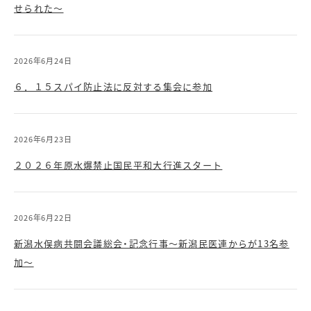
せられた～
2026年6月24日
６．１５スパイ防止法に反対する集会に参加
2026年6月23日
２０２６年原水爆禁止国民平和大行進スタート
2026年6月22日
新潟水俣病共闘会議総会・記念行事～新潟民医連からが13名参
加～