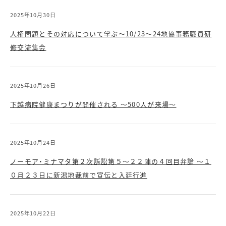
2025年10月30日
人権問題とその対応について学ぶ～10/23～24地協事務職員研
修交流集会
2025年10月26日
下越病院健康まつりが開催される ～500人が来場～
2025年10月24日
ノーモア・ミナマタ第２次訴訟第５～２２陣の４回目弁論 ～１
０月２３日に新潟地裁前で宣伝と入廷行進
2025年10月22日