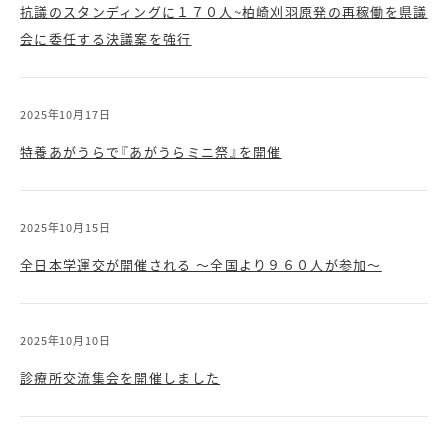
抗議のスタンディングに１７０人~柏崎刈羽原発の再稼働を県議
会に委任する決議案を強行
2025年10月17日
特養あがうらで『あがうらミニ祭』を開催
2025年10月15日
全日本学運交が開催される ～全国より９６０人が参加～
2025年10月10日
診療所交流集会を開催しました