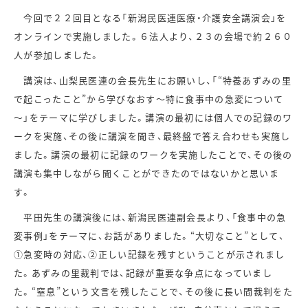
今回で２２回目となる「新潟民医連医療・介護安全講演会」を
オンラインで実施しました。６法人より、２３の会場で約２６０
人が参加しました。
講演は、山梨民医連の会長先生にお願いし、「“特養あずみの里
で起こったこと”から学びなおす～特に食事中の急変について
～」をテーマに学びしました。講演の最初には個人での記録のワ
ークを実施、その後に講演を聞き、最終盤で答え合わせも実施し
ました。講演の最初に記録のワークを実施したことで、その後の
講演も集中しながら聞くことができたのではないかと思いま
す。
平田先生の講演後には、新潟民医連副会長より、「食事中の急
変事例」をテーマに、お話がありました。“大切なこと”として、
①急変時の対応、②正しい記録を残すということが示されまし
た。あずみの里裁判では、記録が重要な争点になっていまし
た。“窒息”という文言を残したことで、その後に長い間裁判をた